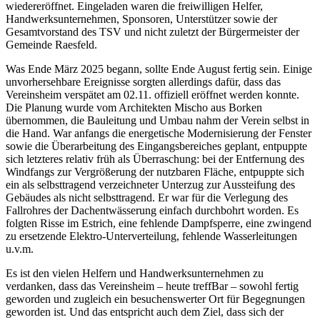
wiedereröffnet. Eingeladen waren die freiwilligen Helfer,
Handwerksunternehmen, Sponsoren, Unterstützer sowie der
Gesamtvorstand des TSV und nicht zuletzt der Bürgermeister der
Gemeinde Raesfeld.
Was Ende März 2025 begann, sollte Ende August fertig sein. Einige
unvorhersehbare Ereignisse sorgten allerdings dafür, dass das
Vereinsheim verspätet am 02.11. offiziell eröffnet werden konnte.
Die Planung wurde vom Architekten Mischo aus Borken
übernommen, die Bauleitung und Umbau nahm der Verein selbst in
die Hand. War anfangs die energetische Modernisierung der Fenster
sowie die Überarbeitung des Eingangsbereiches geplant, entpuppte
sich letzteres relativ früh als Überraschung: bei der Entfernung des
Windfangs zur Vergrößerung der nutzbaren Fläche, entpuppte sich
ein als selbsttragend verzeichneter Unterzug zur Aussteifung des
Gebäudes als nicht selbsttragend. Er war für die Verlegung des
Fallrohres der Dachentwässerung einfach durchbohrt worden. Es
folgten Risse im Estrich, eine fehlende Dampfsperre, eine zwingend
zu ersetzende Elektro-Unterverteilung, fehlende Wasserleitungen
u.v.m.
Es ist den vielen Helfern und Handwerksunternehmen zu
verdanken, dass das Vereinsheim – heute treffBar – sowohl fertig
geworden und zugleich ein besuchenswerter Ort für Begegnungen
geworden ist. Und das entspricht auch dem Ziel, dass sich der