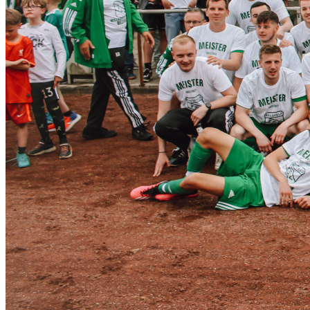
Blog
Jobs
TSV Raesfeld e.V.
Menschen zusammen und in
Bewegung bringen.
Der TSV Raesfeld e.V. ist mit über 1.350 Mitgliedern in 7
Abteilungen der größte Sportverein der Gemeinde Raesfeld und
trägt seit 1961 zum Leben in der Gemeinde bei. In den sieben
Abteilungen findet sich für alle Altersgruppen und jeden Gesch
die passende Sportart: Badminton, Budo, Fußball, Leichtathletik,
Tennis, Tischtennis und Turnen. Auf den folgenden Seiten
informiert der TSV Raesfeld über das Sportangebot,
Veranstaltungen sowie Trainingszeiten und Ansprechpartner.