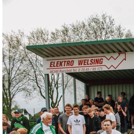
TSV Raesfeld
Heute noch
Mitglied werden
Shop
Downloads
Glossar
FAQ
Kontakt
Ansprechpartner
Konto
Primary Menu
Badminton
Budo
Fußball
Leichtathletik
Tennis
Tischtennis
Turnen
Termine
Kurse
News