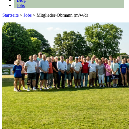
Blog
Jobs
Startseite
>
Jobs
>
Mitglieder-Obmann (m/w/d)